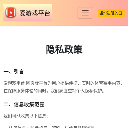
注册入口
隐私政策
一、引言
爱游戏平台 网页版平台为用户提供便捷、实时的体育赛事内容，
在保障服务体验的同时，我们高度重视个人隐私保护。
二、信息收集范围
我们可能收集以下信息：