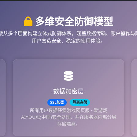
多维安全防御模型
页版从多个层面构建立体式防御体系，涵盖数据传输、账户操作与
用户营造安全、稳定的使用体验。
数据加密层
SSL加密
隔离存储
所有用户数据经爱游戏网页版 - 爱游戏
AIYOUXI(中国)安全处理，并在服务器内部分层
存储隔离。