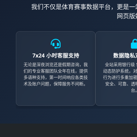
我们不仅是体育赛事数据平台，更是一
网页版
7x24 小时客服支持
数据隐私
无论是深夜浏览还是假期咨询，我
全站采用银行级 S
们的专业客服团队全年在线，提供
动态防护系统，
多语种支持，第一时间响应各类技
行为进行多重加
术及账户问题，保障服务不间断。
安全、可靠、透
台