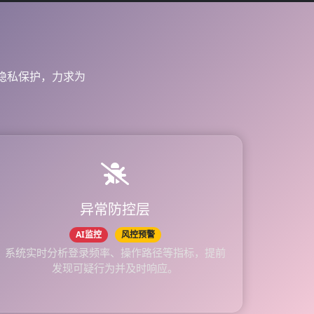
隐私保护，力求为
异常防控层
AI监控
风控预警
系统实时分析登录频率、操作路径等指标，提前
发现可疑行为并及时响应。