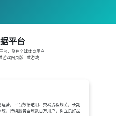
数据平台
态平台，聚焦全球体育用户
戏网页版 - 爱游戏
制运营，平台数据透明、交易流程规范，长期
系统，持续服务全球数百万用户，树立良好品