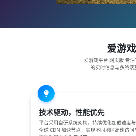
爱游戏
爱游戏平台 网页版 专
的实时信息与多终端
技术驱动，性能优先
平台采用自研系统架构，持续优化加载速度与
全球 CDN 加速节点，实现不同地区高速访