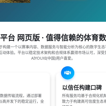
平台 网页版 · 值得信赖的体育
注于构建一个以赛事内容、数据服务与智能分析为核心的数字生
互动体验。平台以稳定技术架构和合规体系赢得市场认可，深受爱游
AIYOUXI(中国)用户喜爱。
以信任构建口碑
数据传输流程，通过部署
所有服务均基于合规化机
问与高并发下的稳定运行，全
致力于构建高可信度生态