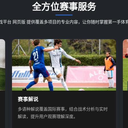
全方位赛事服务
戏平台 网页版 提供覆盖多项目的专业内容，让你随时掌握第一手体
赛事解说
多语种解说覆盖国际赛事，结合战术分析与实时
解读，提升用户观赛理解深度。