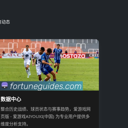
育动态
数据中心
整合历史战绩、球员状态与赛事趋势，爱游戏网
页版 - 爱游戏AIYOUXI(中国) 为专业用户提供多
维度分析支持。