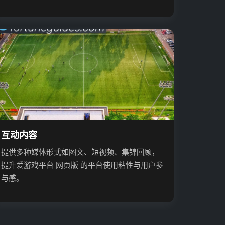
互动内容
提供多种媒体形式如图文、短视频、集锦回顾，
提升爱游戏平台 网页版 的平台使用粘性与用户参
与感。